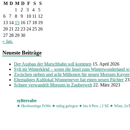
M
D
M
D
F
S
S
1
2
3
4
5
6
7
8
9
10
11
12
13
14
15
16
17
18
19
20
21
22
23
24
25
26
27
28
29
30
« Jan.
Neueste Beiträge
Der Ausbau der Marschbahn soll kommen
15. April 2026
Sylt im Winterkleid – wenn die Insel zum Winterwonderland w
Zwischen sieben und acht Millionen für neuen Morsum Kayse
Ehemaliges Kultlokal Wonnemeyer hat einen neuen Pächter
23
Schnee verwandelt Morsum in Zauberwelt
22. März 2023
sylterrabe
★ Hochwertige FeWo
★ ruhig gelegen
★ bis 4 Pers. | 2 SZ
★ Wlan, 2x