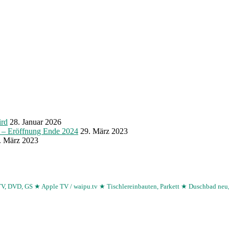
ird
28. Januar 2026
r – Eröffnung Ende 2024
29. März 2023
. März 2023
TV, DVD, GS
★ Apple TV / waipu.tv
★ Tischlereinbauten, Parkett
★ Duschbad neu,