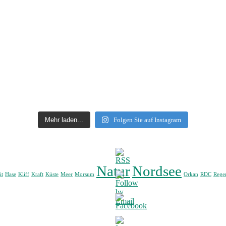
Mehr laden...
Folgen Sie auf Instagram
Natur
Nordsee
it
Hase
Kliff
Kraft
Küste
Meer
Morsum
Orkan
RDC
Rege