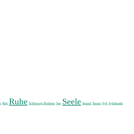
Ruhe
Seele
n
Reh
Schleswig-Holstein
See
Strand
Sturm
Sylt
Syltshuttle