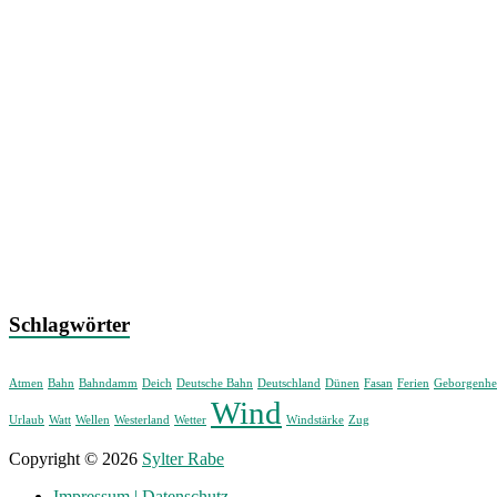
Schlagwörter
Atmen
Bahn
Bahndamm
Deich
Deutsche Bahn
Deutschland
Dünen
Fasan
Ferien
Geborgenhe
Wind
Urlaub
Watt
Wellen
Westerland
Wetter
Windstärke
Zug
Copyright © 2026
Sylter Rabe
Impressum | Datenschutz